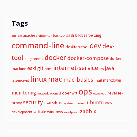
Tags
bash
bildbearbeitung
apache
backup
ansible
architektur
command-line
dev
dev-
desktop-tool
docker
tool
docker-compose
docker-
diagramme
internet-service
esxi
git
java
machine
html
ios
linux
mac
mac-basics
markdown
letsencrypt
mail
ops
monitoring
openwrt
reverse-
network
openssl
owncloud
security
ubuntu
proxy
ssh
ssl
web-
shell
systemd
tutum
zabbix
windows
website
development
wordpress