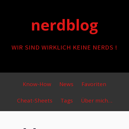
Skip
to
nerdblog
content
WIR SIND WIRKLICH KEINE NERDS !
Primary
Know-How
News
Favoriten
Menu
Cheat-Sheets
Tags
Über mich…