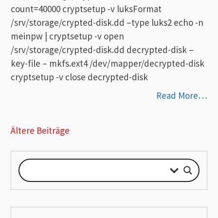
count=40000 cryptsetup -v luksFormat
/srv/storage/crypted-disk.dd –type luks2 echo -n
meinpw | cryptsetup -v open
/srv/storage/crypted-disk.dd decrypted-disk –
key-file – mkfs.ext4 /dev/mapper/decrypted-disk
cryptsetup -v close decrypted-disk
Read More…
Beitragsnavigation
Ältere Beiträge