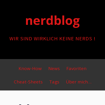
Skip
to
nerdblog
content
WIR SIND WIRKLICH KEINE NERDS !
Primary
Know-How
News
Favoriten
Menu
Cheat-Sheets
Tags
Über mich…