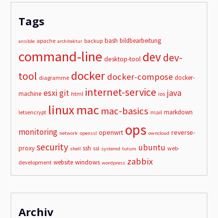
Tags
bash
bildbearbeitung
apache
backup
ansible
architektur
command-line
dev
dev-
desktop-tool
docker
tool
docker-compose
docker-
diagramme
internet-service
esxi
git
java
machine
html
ios
linux
mac
mac-basics
markdown
letsencrypt
mail
ops
monitoring
openwrt
reverse-
network
openssl
owncloud
security
ubuntu
proxy
ssh
ssl
web-
shell
systemd
tutum
zabbix
windows
website
development
wordpress
Archiv