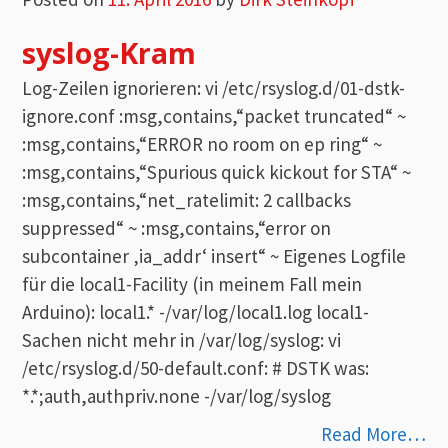
syslog-Kram
Log-Zeilen ignorieren: vi /etc/rsyslog.d/01-dstk-
ignore.conf :msg,contains,“packet truncated“ ~
:msg,contains,“ERROR no room on ep ring“ ~
:msg,contains,“Spurious quick kickout for STA“ ~
:msg,contains,“net_ratelimit: 2 callbacks
suppressed“ ~ :msg,contains,“error on
subcontainer ‚ia_addr‘ insert“ ~ Eigenes Logfile
für die local1-Facility (in meinem Fall mein
Arduino): local1.* -/var/log/local1.log local1-
Sachen nicht mehr in /var/log/syslog: vi
/etc/rsyslog.d/50-default.conf: # DSTK was:
*.*;auth,authpriv.none -/var/log/syslog
Read More…