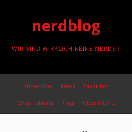
Skip
to
nerdblog
content
WIR SIND WIRKLICH KEINE NERDS !
Primary
Know-How
News
Favoriten
Menu
Cheat-Sheets
Tags
Über mich…