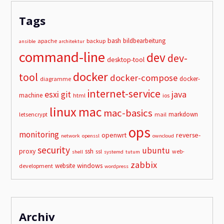
Tags
bash
bildbearbeitung
apache
backup
ansible
architektur
command-line
dev
dev-
desktop-tool
docker
tool
docker-compose
docker-
diagramme
internet-service
esxi
git
java
machine
html
ios
linux
mac
mac-basics
markdown
letsencrypt
mail
ops
monitoring
openwrt
reverse-
network
openssl
owncloud
security
ubuntu
proxy
ssh
ssl
web-
shell
systemd
tutum
zabbix
windows
website
development
wordpress
Archiv