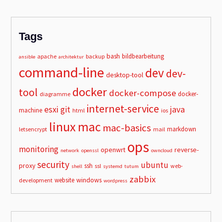
Tags
bash
bildbearbeitung
apache
backup
ansible
architektur
command-line
dev
dev-
desktop-tool
docker
tool
docker-compose
docker-
diagramme
internet-service
esxi
git
java
machine
html
ios
linux
mac
mac-basics
markdown
letsencrypt
mail
ops
monitoring
openwrt
reverse-
network
openssl
owncloud
security
ubuntu
proxy
ssh
ssl
web-
shell
systemd
tutum
zabbix
windows
website
development
wordpress