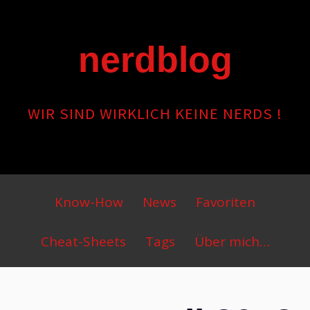
Skip
to
content
nerdblog
WIR SIND WIRKLICH KEINE NERDS !
Primary
Know-How
News
Favoriten
Menu
Cheat-Sheets
Tags
Über mich…