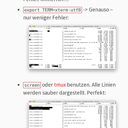
-> Genauso –
export TERM=xterm-utf8
nur weniger Fehler:
oder
tmux
benutzen. Alle Linien
screen
werden sauber dargestellt. Perfekt: