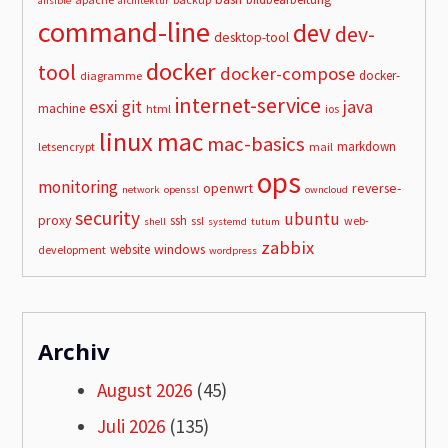
ansible
architektur
command-line
dev
dev-
desktop-tool
docker
tool
docker-compose
docker-
diagramme
internet-service
esxi
git
java
machine
html
ios
linux
mac
mac-basics
markdown
letsencrypt
mail
ops
monitoring
openwrt
reverse-
network
openssl
owncloud
security
ubuntu
proxy
ssh
ssl
web-
shell
systemd
tutum
zabbix
windows
website
development
wordpress
Archiv
August 2026
(45)
Juli 2026
(135)