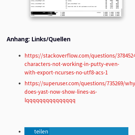
Anhang: Links/Quellen
https://stackoverflow.com/questions/378452
characters-not-working-in-putty-even-
with-export-ncurses-no-utf8-acs-1
https://superuser.com/questions/735269/why
does-yast-now-show-lines-as-
lqqqqqqqqqqqqqqq
teilen