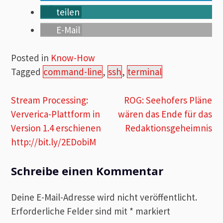
teilen
E-Mail
Posted in
Know-How
Tagged
command-line
,
ssh
,
terminal
Beitragsnavigation
Stream Processing:
ROG: Seehofers Pläne
Ververica-Plattform in
wären das Ende für das
Version 1.4 erschienen
Redaktionsgeheimnis
http://bit.ly/2EDobiM
Schreibe einen Kommentar
Deine E-Mail-Adresse wird nicht veröffentlicht.
Erforderliche Felder sind mit
*
markiert