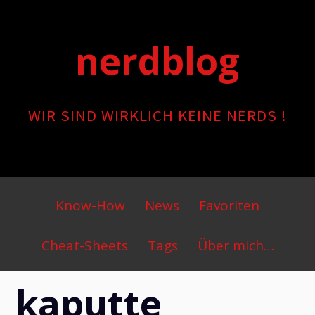
Skip
to
nerdblog
content
WIR SIND WIRKLICH KEINE NERDS !
Primary
Know-How
News
Favoriten
Menu
Cheat-Sheets
Tags
Über mich…
kaputte