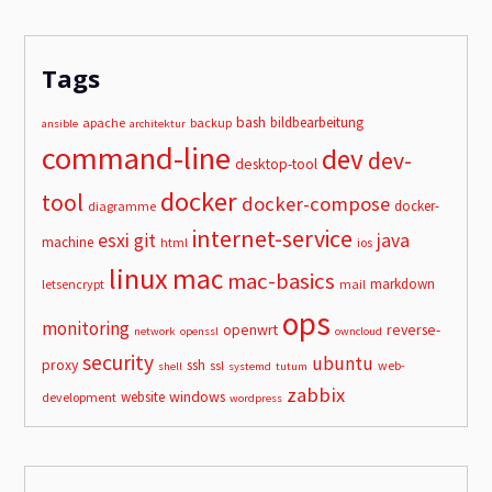
Tags
bash
bildbearbeitung
apache
backup
ansible
architektur
command-line
dev
dev-
desktop-tool
docker
tool
docker-compose
docker-
diagramme
internet-service
esxi
git
java
machine
html
ios
linux
mac
mac-basics
markdown
letsencrypt
mail
ops
monitoring
openwrt
reverse-
network
openssl
owncloud
security
ubuntu
proxy
ssh
ssl
web-
shell
systemd
tutum
zabbix
windows
website
development
wordpress