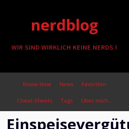
Skip
to
nerdblog
content
WIR SIND WIRKLICH KEINE NERDS !
Primary
Know-How
News
Favoriten
Menu
Cheat-Sheets
Tags
Über mich…
Einspeisevergü