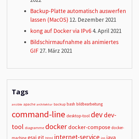
Backup-Platte automatisch auswerfen
lassen (MacOS)
12. Dezember 2021
kong auf Docker via IPv6
4. April 2021
Bildschirmaufnahme als animiertes
GIF
27. März 2021
Tags
bash
bildbearbeitung
apache
backup
ansible
architektur
command-line
dev
dev-
desktop-tool
docker
tool
docker-compose
docker-
diagramme
internet-service
esxi
git
java
machine
html
ios