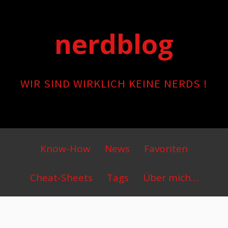
Skip
to
nerdblog
content
WIR SIND WIRKLICH KEINE NERDS !
Primary
Know-How
News
Favoriten
Menu
Cheat-Sheets
Tags
Über mich…