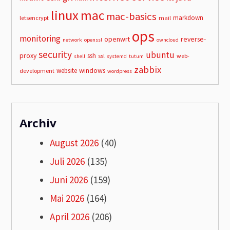
linux
mac
mac-basics
markdown
letsencrypt
mail
ops
monitoring
openwrt
reverse-
network
openssl
owncloud
security
ubuntu
proxy
ssh
ssl
web-
shell
systemd
tutum
zabbix
windows
website
development
wordpress
Archiv
August 2026
(40)
Juli 2026
(135)
Juni 2026
(159)
Mai 2026
(164)
April 2026
(206)