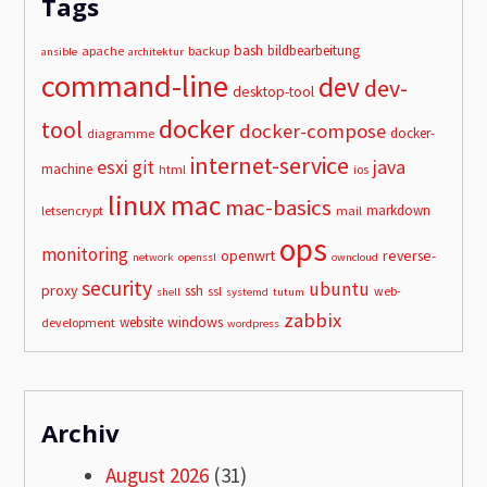
Tags
bash
bildbearbeitung
apache
backup
ansible
architektur
command-line
dev
dev-
desktop-tool
docker
tool
docker-compose
docker-
diagramme
internet-service
esxi
git
java
machine
html
ios
linux
mac
mac-basics
markdown
letsencrypt
mail
ops
monitoring
openwrt
reverse-
network
openssl
owncloud
security
ubuntu
proxy
ssh
ssl
web-
shell
systemd
tutum
zabbix
windows
website
development
wordpress
Archiv
August 2026
(31)