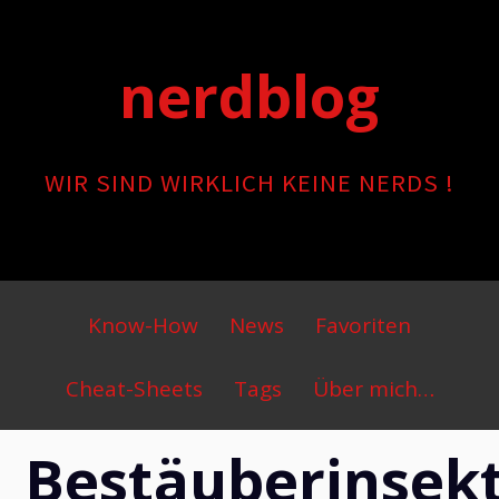
Skip
to
nerdblog
content
WIR SIND WIRKLICH KEINE NERDS !
Primary
Know-How
News
Favoriten
Menu
Cheat-Sheets
Tags
Über mich…
Bestäuberinsek