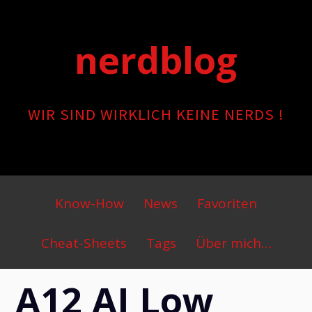
Skip
to
nerdblog
content
WIR SIND WIRKLICH KEINE NERDS !
Primary
Know-How
News
Favoriten
Menu
Cheat-Sheets
Tags
Über mich…
A12 AI Low