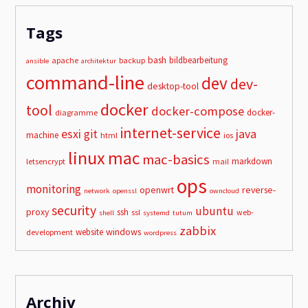
Tags
bash
bildbearbeitung
apache
backup
ansible
architektur
command-line
dev
dev-
desktop-tool
docker
tool
docker-compose
docker-
diagramme
internet-service
esxi
git
java
machine
html
ios
linux
mac
mac-basics
markdown
letsencrypt
mail
ops
monitoring
openwrt
reverse-
network
openssl
owncloud
security
ubuntu
proxy
ssh
ssl
web-
shell
systemd
tutum
zabbix
windows
website
development
wordpress
Archiv