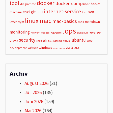
docker
tool
docker-compose
docker-
diagramme
internet-service
esxi
git
java
machine
html
ios
linux
mac
mac-basics
markdown
letsencrypt
mail
ops
monitoring
openwrt
reverse-
network
openssl
owncloud
security
ubuntu
proxy
ssh
ssl
web-
shell
systemd
tutum
zabbix
windows
website
development
wordpress
Archiv
August 2026
(31)
Juli 2026
(135)
Juni 2026
(159)
Mai 2026
(164)