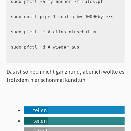
sudo pfctl -a my_anchor -f rules.pf

sudo dnctl pipe 1 config bw 40000byte/s

sudo pfctl -E # alles einschalten         

sudo pfctl -d # wieder aus

Das ist so noch nicht ganz rund, aber ich wollte es
trotzdem hier schonmal kundtun.
teilen
teilen