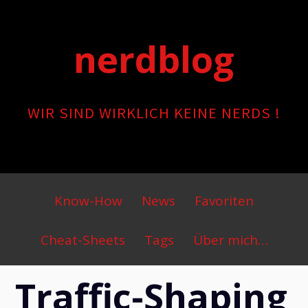
Skip
to
nerdblog
content
WIR SIND WIRKLICH KEINE NERDS !
Primary
Know-How
News
Favoriten
Menu
Cheat-Sheets
Tags
Über mich…
Traffic-Shaping