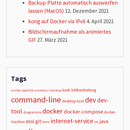
Backup-Platte automatisch auswerfen
lassen (MacOS)
12. Dezember 2021
kong auf Docker via IPv6
4. April 2021
Bildschirmaufnahme als animiertes
GIF
27. März 2021
Tags
bash
bildbearbeitung
apache
backup
ansible
architektur
command-line
dev
dev-
desktop-tool
docker
tool
docker-compose
docker-
diagramme
internet-service
esxi
git
java
machine
html
ios