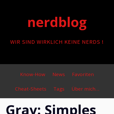
Skip
to
nerdblog
content
WIR SIND WIRKLICH KEINE NERDS !
Primary
Know-How
News
Favoriten
Menu
Cheat-Sheets
Tags
Über mich…
Grav: Simples