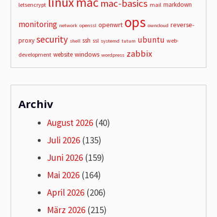
linux
mac
mac-basics
markdown
letsencrypt
mail
ops
monitoring
openwrt
reverse-
network
openssl
owncloud
security
ubuntu
proxy
ssh
ssl
web-
shell
systemd
tutum
zabbix
windows
website
development
wordpress
Archiv
August 2026
(40)
Juli 2026
(135)
Juni 2026
(159)
Mai 2026
(164)
April 2026
(206)
März 2026
(215)