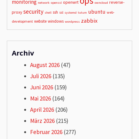
ops
monitoring
openwrt
reverse-
network
openssl
owncloud
security
ubuntu
proxy
ssh
ssl
web-
shell
systemd
tutum
zabbix
windows
website
development
wordpress
Archiv
August 2026
(47)
Juli 2026
(135)
Juni 2026
(159)
Mai 2026
(164)
April 2026
(206)
März 2026
(215)
Februar 2026
(277)