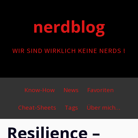
Skip
to
nerdblog
content
WIR SIND WIRKLICH KEINE NERDS !
Primary
Know-How
News
Favoriten
Menu
Cheat-Sheets
Tags
Über mich…
Resilience –