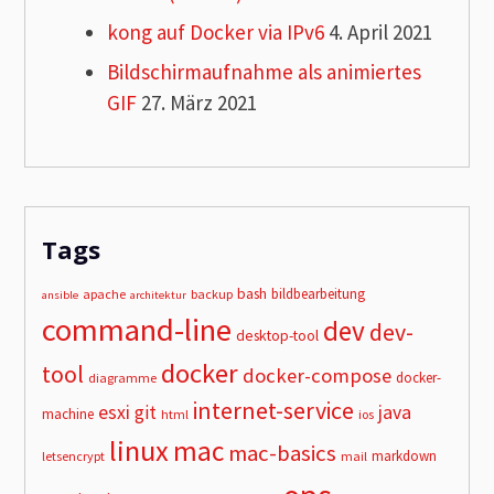
kong auf Docker via IPv6
4. April 2021
Bildschirmaufnahme als animiertes
GIF
27. März 2021
Tags
bash
bildbearbeitung
apache
backup
ansible
architektur
command-line
dev
dev-
desktop-tool
docker
tool
docker-compose
docker-
diagramme
internet-service
esxi
git
java
machine
html
ios
linux
mac
mac-basics
markdown
letsencrypt
mail