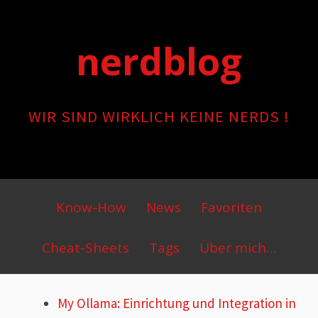
Skip
to
nerdblog
content
WIR SIND WIRKLICH KEINE NERDS !
Primary
Know-How
News
Favoriten
Menu
Cheat-Sheets
Tags
Über mich…
My Ollama: Einrichtung und Integration in