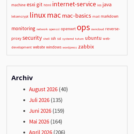
internet-service
esxi
git
java
machine
html
ios
linux
mac
mac-basics
markdown
letsencrypt
mail
ops
monitoring
openwrt
reverse-
network
openssl
owncloud
security
ubuntu
proxy
ssh
ssl
web-
shell
systemd
tutum
zabbix
windows
website
development
wordpress
Archiv
August 2026
(40)
Juli 2026
(135)
Juni 2026
(159)
Mai 2026
(164)
April 2026
(206)