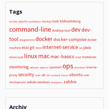
Tags
bash
bildbearbeitung
apache
backup
ansible
architektur
command-line
dev
dev-
desktop-tool
docker
tool
docker-compose
docker-
diagramme
internet-service
esxi
git
java
machine
html
ios
linux
mac
mac-basics
markdown
letsencrypt
mail
ops
monitoring
openwrt
reverse-
network
openssl
owncloud
security
ubuntu
proxy
ssh
ssl
web-
shell
systemd
tutum
zabbix
windows
website
development
wordpress
Archiv