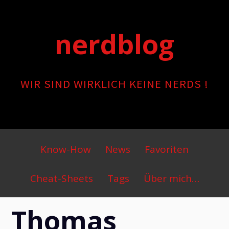
Skip
to
nerdblog
content
WIR SIND WIRKLICH KEINE NERDS !
Primary
Know-How
News
Favoriten
Menu
Cheat-Sheets
Tags
Über mich…
Thomas