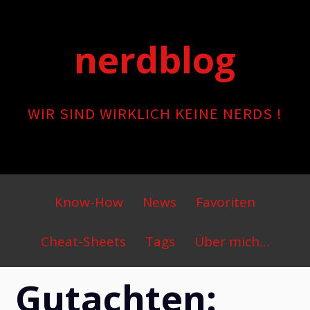
Skip
to
nerdblog
content
WIR SIND WIRKLICH KEINE NERDS !
Primary
Know-How
News
Favoriten
Menu
Cheat-Sheets
Tags
Über mich…
Gutachten: