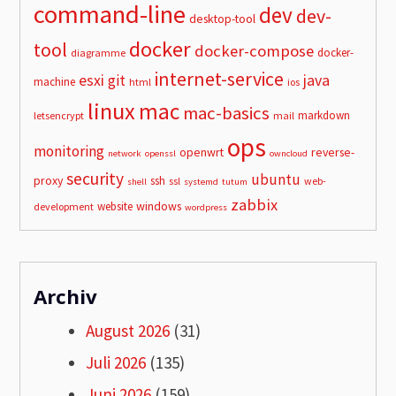
command-line
dev
dev-
desktop-tool
docker
tool
docker-compose
docker-
diagramme
internet-service
esxi
git
java
machine
html
ios
linux
mac
mac-basics
markdown
letsencrypt
mail
ops
monitoring
openwrt
reverse-
network
openssl
owncloud
security
ubuntu
proxy
ssh
ssl
web-
shell
systemd
tutum
zabbix
windows
website
development
wordpress
Archiv
August 2026
(31)
Juli 2026
(135)
Juni 2026
(159)