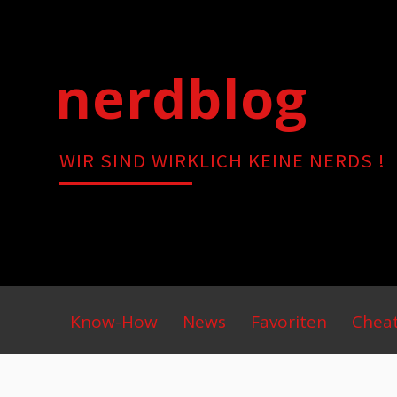
Skip
to
content
nerdblog
WIR SIND WIRKLICH KEINE NERDS !
Primary
Know-How
News
Favoriten
Chea
Menu