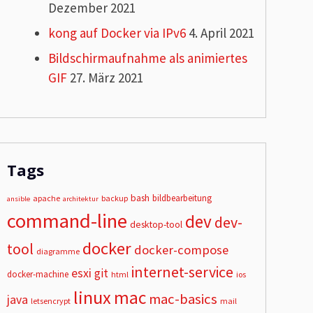
Dezember 2021
kong auf Docker via IPv6
4. April 2021
Bildschirmaufnahme als animiertes
GIF
27. März 2021
Tags
bash
bildbearbeitung
apache
backup
ansible
architektur
command-line
dev
dev-
desktop-tool
docker
tool
docker-compose
diagramme
internet-service
esxi
git
docker-machine
html
ios
linux
mac
mac-basics
java
letsencrypt
mail