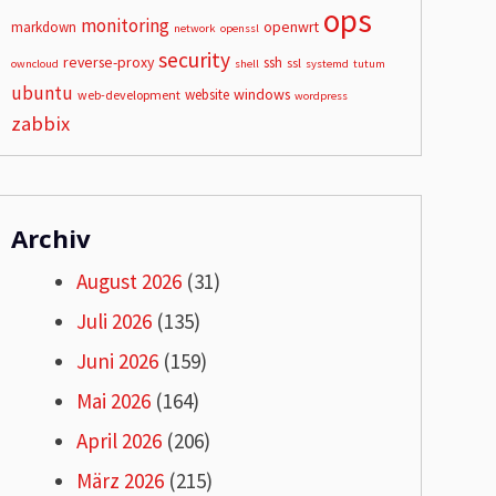
ops
monitoring
openwrt
markdown
network
openssl
security
reverse-proxy
ssh
ssl
owncloud
shell
systemd
tutum
ubuntu
windows
website
web-development
wordpress
zabbix
Archiv
August 2026
(31)
Juli 2026
(135)
Juni 2026
(159)
Mai 2026
(164)
April 2026
(206)
März 2026
(215)