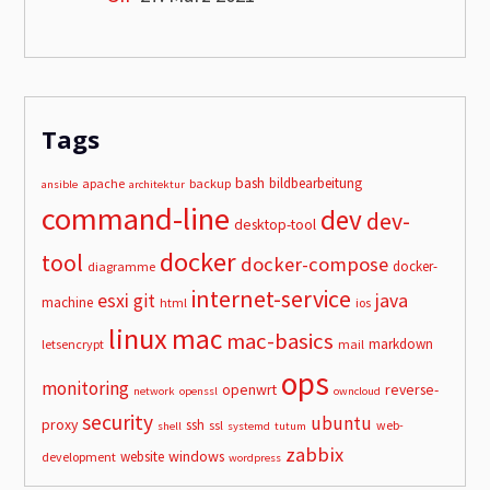
Tags
bash
bildbearbeitung
apache
backup
ansible
architektur
command-line
dev
dev-
desktop-tool
docker
tool
docker-compose
docker-
diagramme
internet-service
esxi
git
java
machine
html
ios
linux
mac
mac-basics
markdown
letsencrypt
mail
ops
monitoring
openwrt
reverse-
network
openssl
owncloud
security
ubuntu
proxy
ssh
ssl
web-
shell
systemd
tutum
zabbix
windows
website
development
wordpress