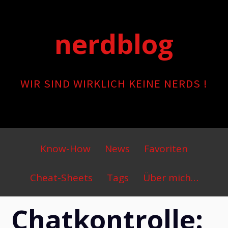
Skip
to
nerdblog
content
WIR SIND WIRKLICH KEINE NERDS !
Primary
Know-How
News
Favoriten
Menu
Cheat-Sheets
Tags
Über mich…
Chatkontrolle: