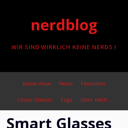
Skip
to
nerdblog
content
WIR SIND WIRKLICH KEINE NERDS !
Primary
Know-How
News
Favoriten
Menu
Cheat-Sheets
Tags
Über mich…
Smart Glasses