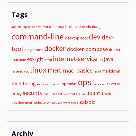
Tags
bash
bildbearbeitung
apache
backup
ansible
architektur
command-line
dev
dev-
desktop-tool
docker
tool
docker-compose
docker-
diagramme
internet-service
esxi
git
java
machine
html
ios
linux
mac
mac-basics
markdown
letsencrypt
mail
ops
monitoring
openwrt
reverse-
network
openssl
owncloud
security
ubuntu
proxy
ssh
ssl
web-
shell
systemd
tutum
zabbix
windows
website
development
wordpress
Archiv