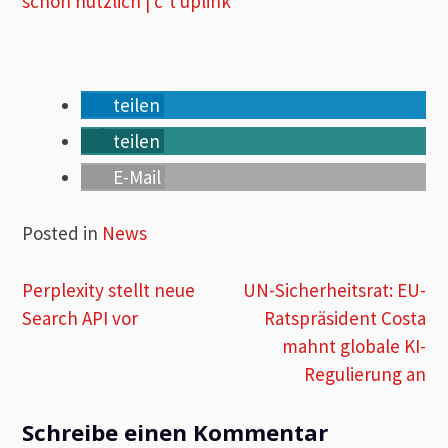
schon nützlich | c’t uplink
teilen
teilen
E-Mail
Posted in
News
Beitragsnavigation
Perplexity stellt neue
UN-Sicherheitsrat: EU-
Search API vor
Ratspräsident Costa
mahnt globale KI-
Regulierung an
Schreibe einen Kommentar