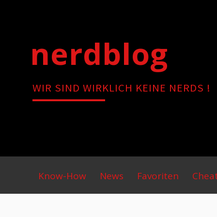
Skip
to
content
nerdblog
WIR SIND WIRKLICH KEINE NERDS !
Primary
Know-How
News
Favoriten
Chea
Menu