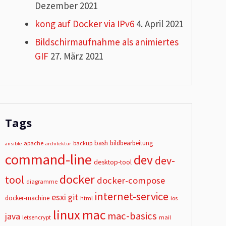
Dezember 2021
kong auf Docker via IPv6
4. April 2021
Bildschirmaufnahme als animiertes
GIF
27. März 2021
Tags
bash
bildbearbeitung
apache
backup
ansible
architektur
command-line
dev
dev-
desktop-tool
docker
tool
docker-compose
diagramme
internet-service
esxi
git
docker-machine
html
ios
linux
mac
mac-basics
java
letsencrypt
mail