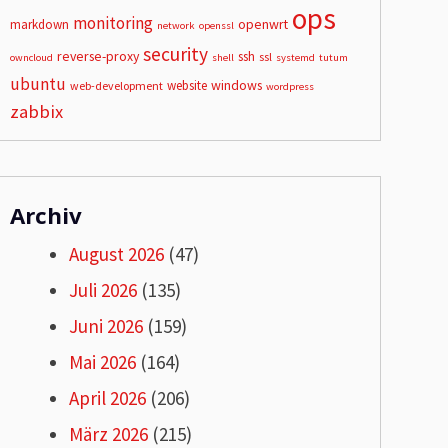
ops
monitoring
openwrt
markdown
network
openssl
security
reverse-proxy
ssh
ssl
owncloud
shell
systemd
tutum
ubuntu
windows
website
web-development
wordpress
zabbix
Archiv
August 2026
(47)
Juli 2026
(135)
Juni 2026
(159)
Mai 2026
(164)
April 2026
(206)
März 2026
(215)