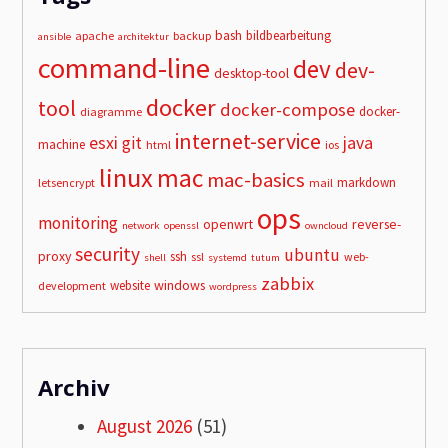
bash
bildbearbeitung
apache
backup
ansible
architektur
command-line
dev
dev-
desktop-tool
docker
tool
docker-compose
docker-
diagramme
internet-service
esxi
git
java
machine
html
ios
linux
mac
mac-basics
markdown
letsencrypt
mail
ops
monitoring
openwrt
reverse-
network
openssl
owncloud
security
ubuntu
proxy
ssh
ssl
web-
shell
systemd
tutum
zabbix
windows
website
development
wordpress
Archiv
August 2026
(51)