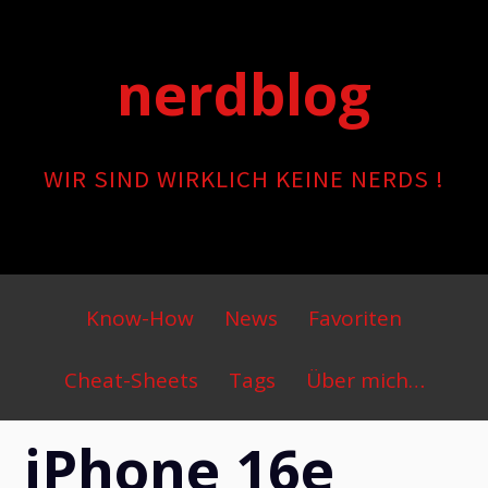
Skip
to
nerdblog
content
WIR SIND WIRKLICH KEINE NERDS !
Primary
Know-How
News
Favoriten
Menu
Cheat-Sheets
Tags
Über mich…
iPhone 16e