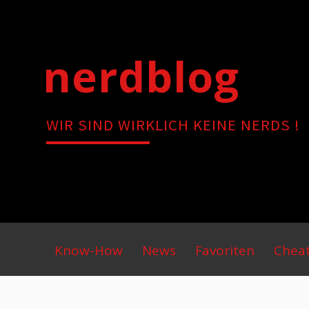
Skip
to
content
nerdblog
WIR SIND WIRKLICH KEINE NERDS !
Primary
Know-How
News
Favoriten
Chea
Menu