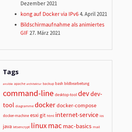
Dezember 2021
kong auf Docker via IPv6
4. April 2021
Bildschirmaufnahme als animiertes
GIF
27. März 2021
Tags
bash
bildbearbeitung
apache
backup
ansible
architektur
command-line
dev
dev-
desktop-tool
docker
tool
docker-compose
diagramme
internet-service
esxi
git
docker-machine
html
ios
linux
mac
mac-basics
java
letsencrypt
mail