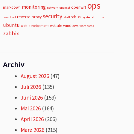
ops
monitoring
openwrt
markdown
network
openssl
security
reverse-proxy
ssh
ssl
owncloud
shell
systemd
tutum
ubuntu
windows
website
web-development
wordpress
zabbix
Archiv
August 2026
(47)
Juli 2026
(135)
Juni 2026
(159)
Mai 2026
(164)
April 2026
(206)
März 2026
(215)