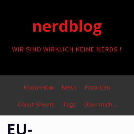
Skip
to
nerdblog
content
WIR SIND WIRKLICH KEINE NERDS !
Primary
Know-How
News
Favoriten
Menu
Cheat-Sheets
Tags
Über mich…
EU-