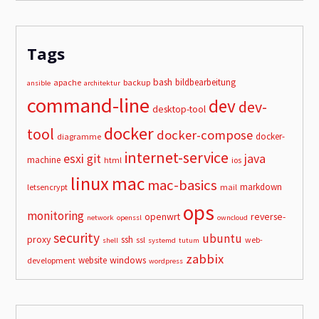
Tags
bash
bildbearbeitung
apache
backup
ansible
architektur
command-line
dev
dev-
desktop-tool
docker
tool
docker-compose
docker-
diagramme
internet-service
esxi
git
java
machine
html
ios
linux
mac
mac-basics
markdown
letsencrypt
mail
ops
monitoring
openwrt
reverse-
network
openssl
owncloud
security
ubuntu
proxy
ssh
ssl
web-
shell
systemd
tutum
zabbix
windows
website
development
wordpress