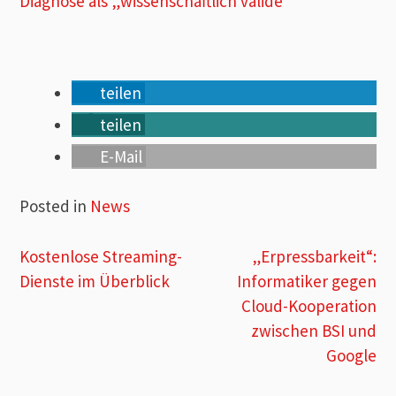
Diagnose als „wissenschaftlich valide“
teilen
teilen
E-Mail
Posted in
News
Beitragsnavigation
Kostenlose Streaming-
„Erpressbarkeit“:
Dienste im Überblick
Informatiker gegen
Cloud-Kooperation
zwischen BSI und
Google