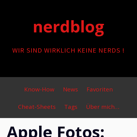
Skip
to
nerdblog
content
WIR SIND WIRKLICH KEINE NERDS !
Primary
Know-How
News
Favoriten
Menu
Cheat-Sheets
Tags
Über mich…
Apple Fotos: