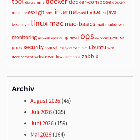
docker
tool
docker-compose
docker-
diagramme
internet-service
esxi
git
java
machine
html
ios
linux
mac
mac-basics
markdown
letsencrypt
mail
ops
monitoring
openwrt
reverse-
network
openssl
owncloud
security
ubuntu
proxy
ssh
ssl
web-
shell
systemd
tutum
zabbix
windows
website
development
wordpress
Archiv
August 2026
(45)
Juli 2026
(135)
Juni 2026
(159)
Mai 2026
(164)