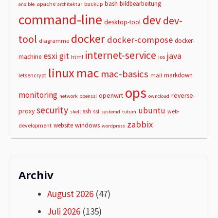
bash
bildbearbeitung
apache
backup
ansible
architektur
command-line
dev
dev-
desktop-tool
docker
tool
docker-compose
docker-
diagramme
internet-service
esxi
git
java
machine
html
ios
linux
mac
mac-basics
markdown
letsencrypt
mail
ops
monitoring
openwrt
reverse-
network
openssl
owncloud
security
ubuntu
proxy
ssh
ssl
web-
shell
systemd
tutum
zabbix
windows
website
development
wordpress
Archiv
August 2026
(47)
Juli 2026
(135)