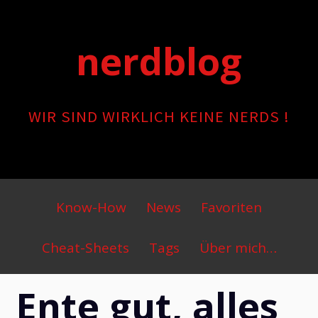
Skip
to
nerdblog
content
WIR SIND WIRKLICH KEINE NERDS !
Primary
Know-How
News
Favoriten
Menu
Cheat-Sheets
Tags
Über mich…
Ente gut, alles