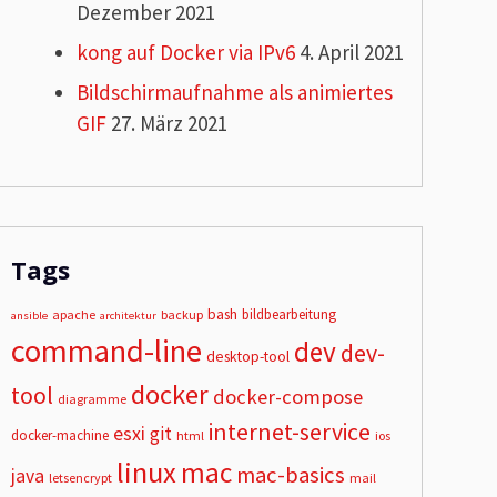
Dezember 2021
kong auf Docker via IPv6
4. April 2021
Bildschirmaufnahme als animiertes
GIF
27. März 2021
Tags
bash
bildbearbeitung
apache
backup
ansible
architektur
command-line
dev
dev-
desktop-tool
docker
tool
docker-compose
diagramme
internet-service
esxi
git
docker-machine
html
ios
linux
mac
mac-basics
java
letsencrypt
mail