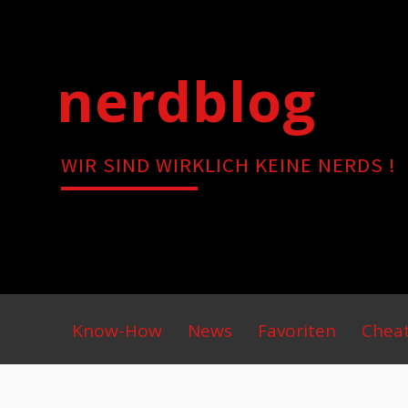
Skip
to
content
nerdblog
WIR SIND WIRKLICH KEINE NERDS !
Primary
Know-How
News
Favoriten
Chea
Menu