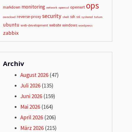
ops
monitoring
openwrt
markdown
network
openssl
security
reverse-proxy
ssh
ssl
owncloud
shell
systemd
tutum
ubuntu
windows
website
web-development
wordpress
zabbix
Archiv
August 2026
(47)
Juli 2026
(135)
Juni 2026
(159)
Mai 2026
(164)
April 2026
(206)
März 2026
(215)