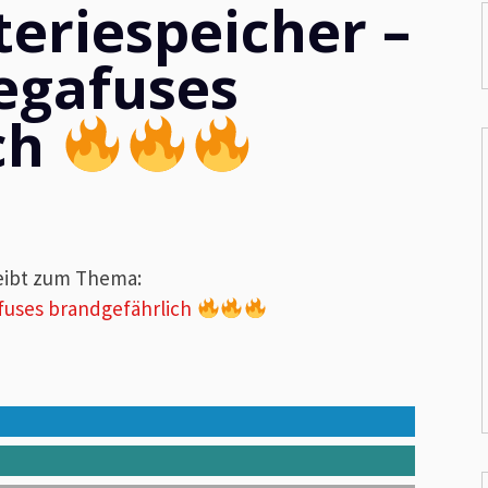
eriespeicher –
egafuses
ch
eibt zum Thema:
fuses brandgefährlich