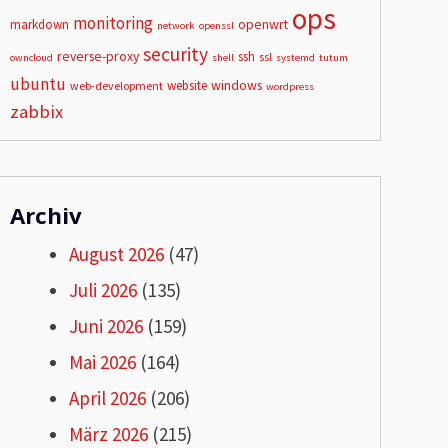
ops
monitoring
openwrt
markdown
network
openssl
security
reverse-proxy
ssh
ssl
owncloud
shell
systemd
tutum
ubuntu
windows
website
web-development
wordpress
zabbix
Archiv
August 2026
(47)
Juli 2026
(135)
Juni 2026
(159)
Mai 2026
(164)
April 2026
(206)
März 2026
(215)