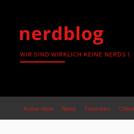
Skip
to
content
nerdblog
WIR SIND WIRKLICH KEINE NERDS !
Primary
Know-How
News
Favoriten
Chea
Menu