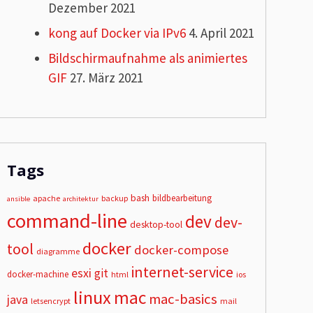
Dezember 2021
kong auf Docker via IPv6
4. April 2021
Bildschirmaufnahme als animiertes
GIF
27. März 2021
Tags
bash
bildbearbeitung
apache
backup
ansible
architektur
command-line
dev
dev-
desktop-tool
docker
tool
docker-compose
diagramme
internet-service
esxi
git
docker-machine
html
ios
linux
mac
mac-basics
java
letsencrypt
mail