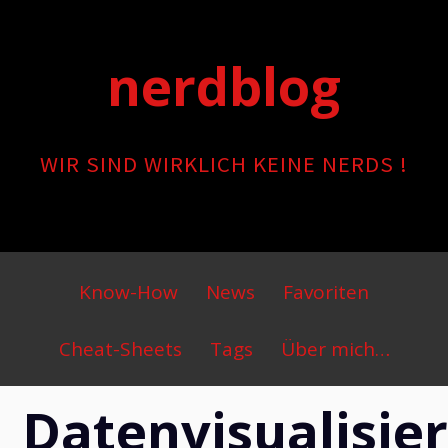
Skip
to
nerdblog
content
WIR SIND WIRKLICH KEINE NERDS !
Primary
Know-How
News
Favoriten
Menu
Cheat-Sheets
Tags
Über mich…
Datenvisualisie