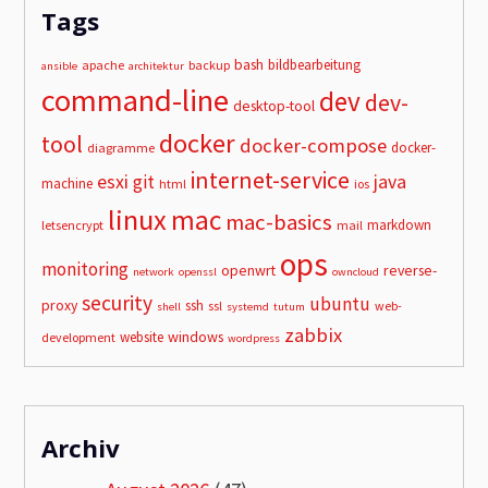
Tags
bash
bildbearbeitung
apache
backup
ansible
architektur
command-line
dev
dev-
desktop-tool
docker
tool
docker-compose
docker-
diagramme
internet-service
esxi
git
java
machine
html
ios
linux
mac
mac-basics
markdown
letsencrypt
mail
ops
monitoring
openwrt
reverse-
network
openssl
owncloud
security
ubuntu
proxy
ssh
ssl
web-
shell
systemd
tutum
zabbix
windows
website
development
wordpress
Archiv