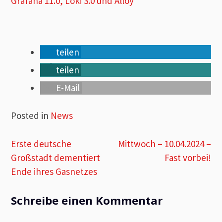
Grafana 11.0, Loki 3.0 und Alloy
teilen
teilen
E-Mail
Posted in
News
Beitragsnavigation
Erste deutsche
Mittwoch – 10.04.2024 –
Großstadt dementiert
Fast vorbei!
Ende ihres Gasnetzes
Schreibe einen Kommentar