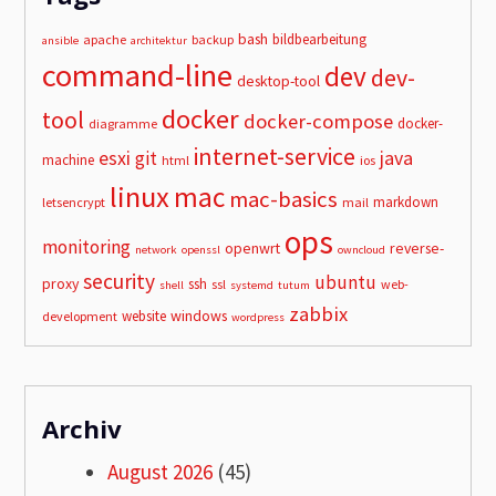
bash
bildbearbeitung
apache
backup
ansible
architektur
command-line
dev
dev-
desktop-tool
docker
tool
docker-compose
docker-
diagramme
internet-service
esxi
git
java
machine
html
ios
linux
mac
mac-basics
markdown
letsencrypt
mail
ops
monitoring
openwrt
reverse-
network
openssl
owncloud
security
ubuntu
proxy
ssh
ssl
web-
shell
systemd
tutum
zabbix
windows
website
development
wordpress
Archiv
August 2026
(45)