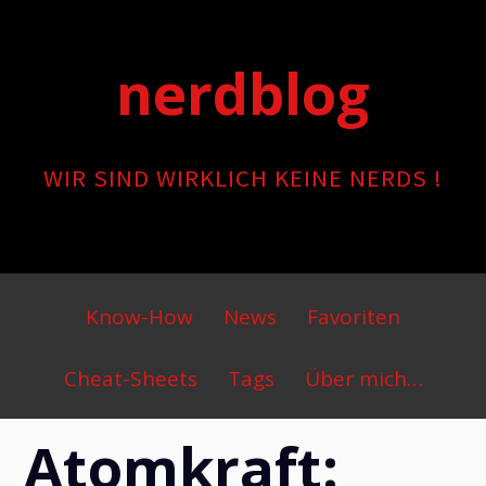
Skip
to
nerdblog
content
WIR SIND WIRKLICH KEINE NERDS !
Primary
Know-How
News
Favoriten
Menu
Cheat-Sheets
Tags
Über mich…
Atomkraft: