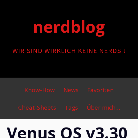
Skip
to
nerdblog
content
WIR SIND WIRKLICH KEINE NERDS !
Primary
Know-How
News
Favoriten
Menu
Cheat-Sheets
Tags
Über mich…
Venus OS v3.30