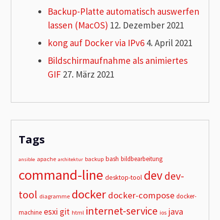
Backup-Platte automatisch auswerfen
lassen (MacOS)
12. Dezember 2021
kong auf Docker via IPv6
4. April 2021
Bildschirmaufnahme als animiertes
GIF
27. März 2021
Tags
bash
bildbearbeitung
apache
backup
ansible
architektur
command-line
dev
dev-
desktop-tool
docker
tool
docker-compose
docker-
diagramme
internet-service
esxi
git
java
machine
html
ios