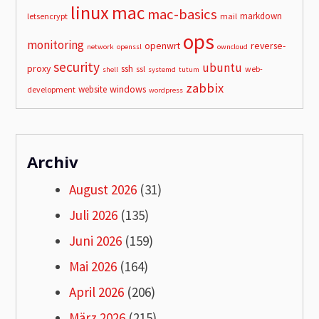
linux
mac
mac-basics
markdown
letsencrypt
mail
ops
monitoring
openwrt
reverse-
network
openssl
owncloud
security
ubuntu
proxy
ssh
ssl
web-
shell
systemd
tutum
zabbix
windows
website
development
wordpress
Archiv
August 2026
(31)
Juli 2026
(135)
Juni 2026
(159)
Mai 2026
(164)
April 2026
(206)
März 2026
(215)