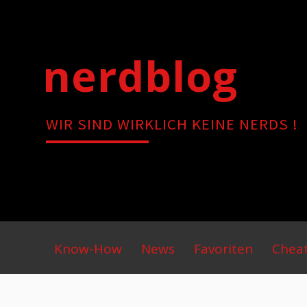
Skip
to
content
nerdblog
WIR SIND WIRKLICH KEINE NERDS !
Primary
Know-How
News
Favoriten
Chea
Menu