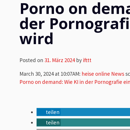
Porno on dema
der Pornografi
wird
Posted on
31. März 2024
by
ifttt
March 30, 2024 at 10:07AM
:
heise online News
sc
Porno on demand: Wie KI in der Pornografie ei
teilen
teilen