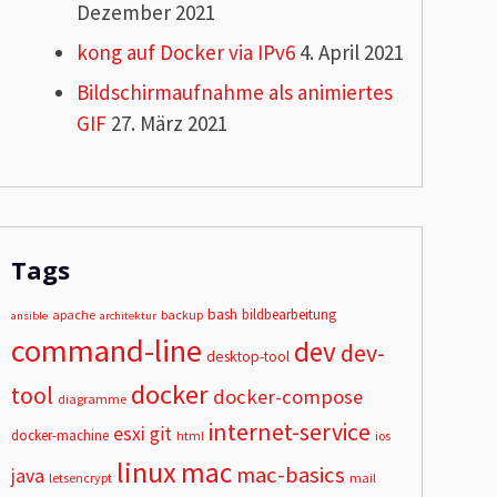
Dezember 2021
kong auf Docker via IPv6
4. April 2021
Bildschirmaufnahme als animiertes
GIF
27. März 2021
Tags
bash
bildbearbeitung
apache
backup
ansible
architektur
command-line
dev
dev-
desktop-tool
docker
tool
docker-compose
diagramme
internet-service
esxi
git
docker-machine
html
ios
linux
mac
mac-basics
java
letsencrypt
mail