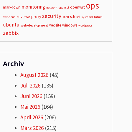
ops
monitoring
openwrt
markdown
network
openssl
security
reverse-proxy
ssh
ssl
owncloud
shell
systemd
tutum
ubuntu
windows
website
web-development
wordpress
zabbix
Archiv
August 2026
(45)
Juli 2026
(135)
Juni 2026
(159)
Mai 2026
(164)
April 2026
(206)
März 2026
(215)