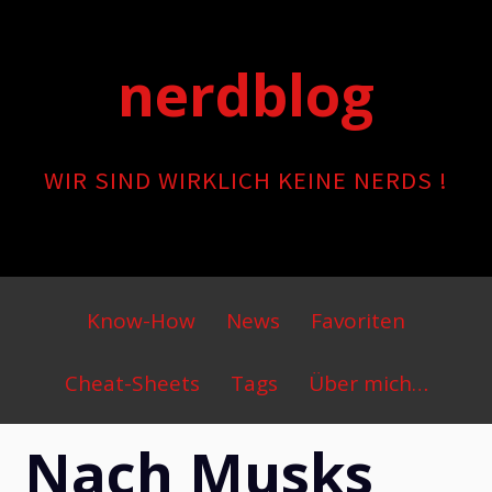
Skip
to
nerdblog
content
WIR SIND WIRKLICH KEINE NERDS !
Primary
Know-How
News
Favoriten
Menu
Cheat-Sheets
Tags
Über mich…
Nach Musks