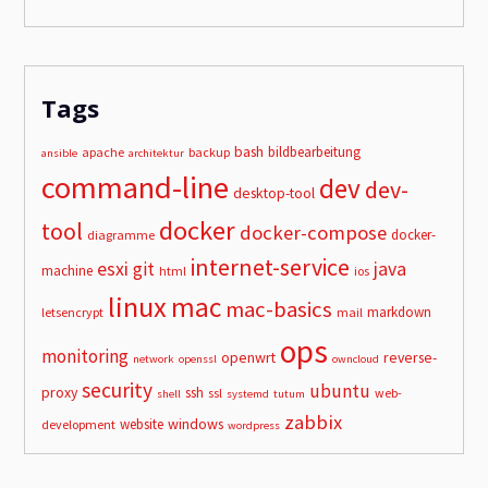
Tags
bash
bildbearbeitung
apache
backup
ansible
architektur
command-line
dev
dev-
desktop-tool
docker
tool
docker-compose
docker-
diagramme
internet-service
esxi
git
java
machine
html
ios
linux
mac
mac-basics
markdown
letsencrypt
mail
ops
monitoring
openwrt
reverse-
network
openssl
owncloud
security
ubuntu
proxy
ssh
ssl
web-
shell
systemd
tutum
zabbix
windows
website
development
wordpress