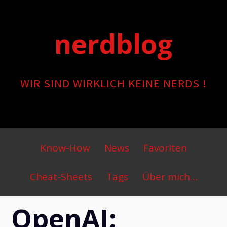
Skip
to
nerdblog
content
WIR SIND WIRKLICH KEINE NERDS !
Primary
Know-How
News
Favoriten
Menu
Cheat-Sheets
Tags
Über mich…
OpenAI: