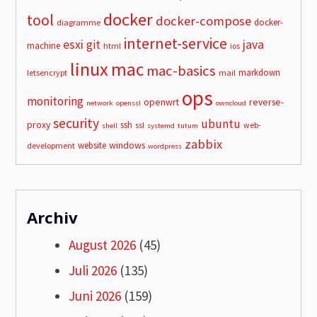
docker
tool
docker-compose
docker-
diagramme
internet-service
esxi
git
java
machine
html
ios
linux
mac
mac-basics
markdown
letsencrypt
mail
ops
monitoring
openwrt
reverse-
network
openssl
owncloud
security
ubuntu
proxy
ssh
ssl
web-
shell
systemd
tutum
zabbix
windows
website
development
wordpress
Archiv
August 2026
(45)
Juli 2026
(135)
Juni 2026
(159)