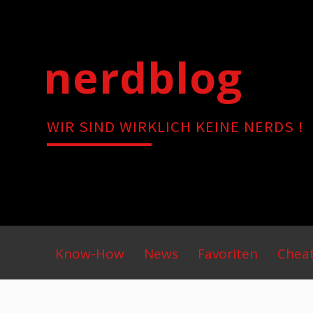
Skip
to
content
nerdblog
WIR SIND WIRKLICH KEINE NERDS !
Primary
Know-How
News
Favoriten
Chea
Menu