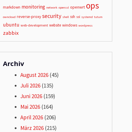
ops
monitoring
openwrt
markdown
network
openssl
security
reverse-proxy
ssh
ssl
owncloud
shell
systemd
tutum
ubuntu
windows
website
web-development
wordpress
zabbix
Archiv
August 2026
(45)
Juli 2026
(135)
Juni 2026
(159)
Mai 2026
(164)
April 2026
(206)
März 2026
(215)