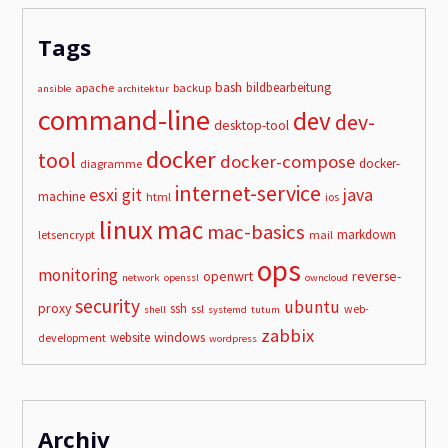
Tags
bash
bildbearbeitung
apache
backup
ansible
architektur
command-line
dev
dev-
desktop-tool
docker
tool
docker-compose
docker-
diagramme
internet-service
esxi
git
java
machine
html
ios
linux
mac
mac-basics
markdown
letsencrypt
mail
ops
monitoring
openwrt
reverse-
network
openssl
owncloud
security
ubuntu
proxy
ssh
ssl
web-
shell
systemd
tutum
zabbix
windows
website
development
wordpress
Archiv