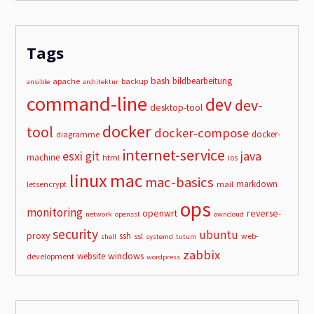
Tags
bash
bildbearbeitung
apache
backup
ansible
architektur
command-line
dev
dev-
desktop-tool
docker
tool
docker-compose
docker-
diagramme
internet-service
esxi
git
java
machine
html
ios
linux
mac
mac-basics
markdown
letsencrypt
mail
ops
monitoring
openwrt
reverse-
network
openssl
owncloud
security
ubuntu
proxy
ssh
ssl
web-
shell
systemd
tutum
zabbix
windows
website
development
wordpress