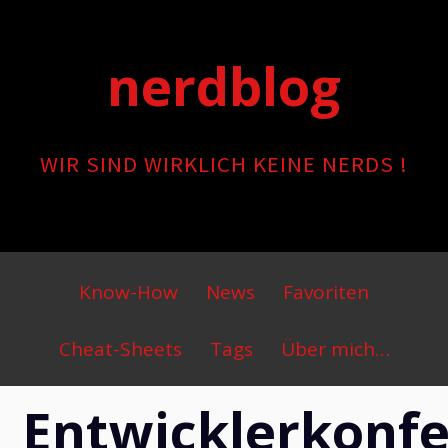
Skip
to
nerdblog
content
WIR SIND WIRKLICH KEINE NERDS !
Primary
Know-How
News
Favoriten
Menu
Cheat-Sheets
Tags
Über mich…
Entwicklerkonfe