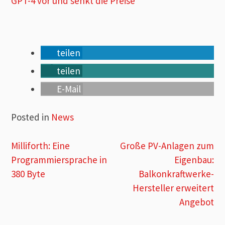
GPT-4 vor und senkt die Preise
teilen
teilen
E-Mail
Posted in
News
Beitragsnavigation
Milliforth: Eine
Große PV-Anlagen zum
Programmiersprache in
Eigenbau:
380 Byte
Balkonkraftwerke-
Hersteller erweitert
Angebot