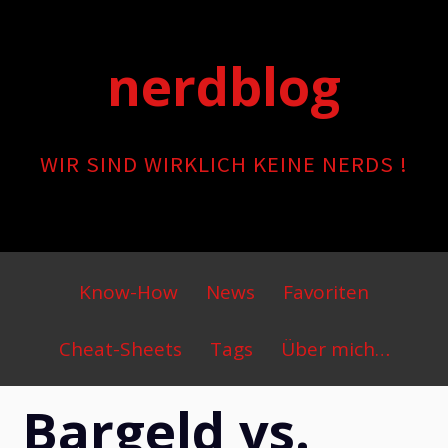
Skip
to
nerdblog
content
WIR SIND WIRKLICH KEINE NERDS !
Primary
Know-How
News
Favoriten
Menu
Cheat-Sheets
Tags
Über mich…
Bargeld vs.