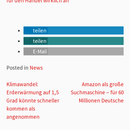
für den Handel wirklich an
teilen
teilen
E-Mail
Posted in
News
Beitragsnavigation
Klimawandel:
Amazon als große
Erderwärmung auf 1,5
Suchmaschine – für 60
Grad könnte schneller
Millionen Deutsche
kommen als
angenommen