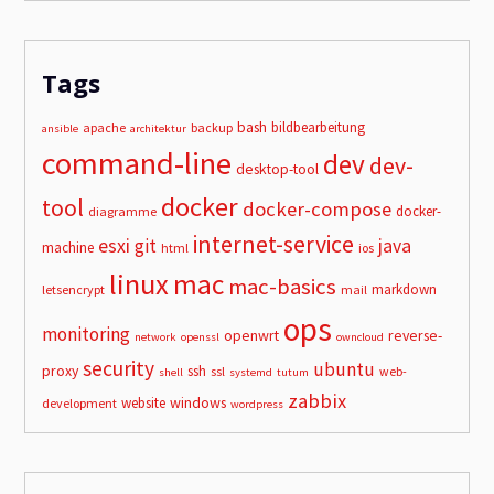
Tags
bash
bildbearbeitung
apache
backup
ansible
architektur
command-line
dev
dev-
desktop-tool
docker
tool
docker-compose
docker-
diagramme
internet-service
esxi
git
java
machine
html
ios
linux
mac
mac-basics
markdown
letsencrypt
mail
ops
monitoring
openwrt
reverse-
network
openssl
owncloud
security
ubuntu
proxy
ssh
ssl
web-
shell
systemd
tutum
zabbix
windows
website
development
wordpress