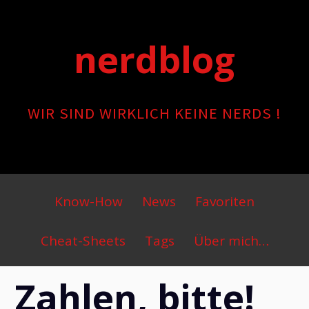
Skip
to
nerdblog
content
WIR SIND WIRKLICH KEINE NERDS !
Primary
Know-How
News
Favoriten
Menu
Cheat-Sheets
Tags
Über mich…
Zahlen, bitte!