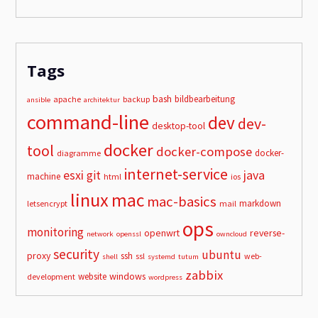
Tags
bash
bildbearbeitung
apache
backup
ansible
architektur
command-line
dev
dev-
desktop-tool
docker
tool
docker-compose
docker-
diagramme
internet-service
esxi
git
java
machine
html
ios
linux
mac
mac-basics
markdown
letsencrypt
mail
ops
monitoring
openwrt
reverse-
network
openssl
owncloud
security
ubuntu
proxy
ssh
ssl
web-
shell
systemd
tutum
zabbix
windows
website
development
wordpress