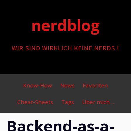
Skip
to
nerdblog
content
WIR SIND WIRKLICH KEINE NERDS !
Primary
Know-How
News
Favoriten
Menu
Cheat-Sheets
Tags
Über mich…
Backend-as-a-