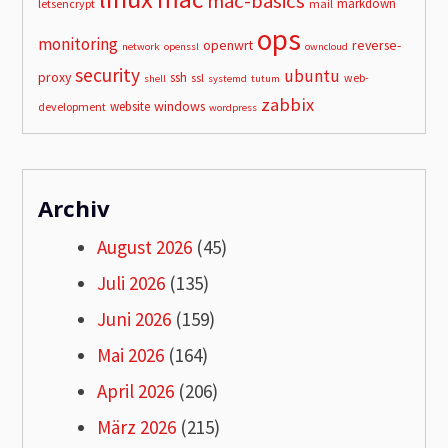
mac-basics
markdown
letsencrypt
mail
ops
monitoring
openwrt
reverse-
network
openssl
owncloud
security
ubuntu
proxy
ssh
ssl
web-
shell
systemd
tutum
zabbix
windows
website
development
wordpress
Archiv
August 2026
(45)
Juli 2026
(135)
Juni 2026
(159)
Mai 2026
(164)
April 2026
(206)
März 2026
(215)