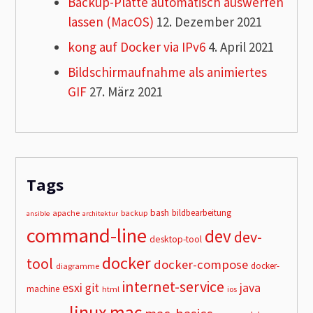
Backup-Platte automatisch auswerfen
lassen (MacOS)
12. Dezember 2021
kong auf Docker via IPv6
4. April 2021
Bildschirmaufnahme als animiertes
GIF
27. März 2021
Tags
bash
bildbearbeitung
apache
backup
ansible
architektur
command-line
dev
dev-
desktop-tool
docker
tool
docker-compose
docker-
diagramme
internet-service
esxi
git
java
machine
html
ios
linux
mac