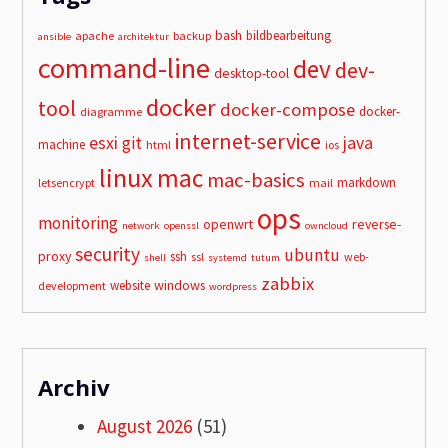
bash
bildbearbeitung
apache
backup
ansible
architektur
command-line
dev
dev-
desktop-tool
docker
tool
docker-compose
docker-
diagramme
internet-service
esxi
git
java
machine
html
ios
linux
mac
mac-basics
markdown
letsencrypt
mail
ops
monitoring
openwrt
reverse-
network
openssl
owncloud
security
ubuntu
proxy
ssh
ssl
web-
shell
systemd
tutum
zabbix
windows
website
development
wordpress
Archiv
August 2026
(51)