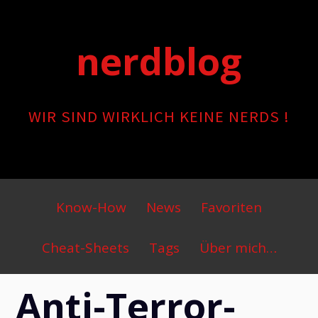
Skip
to
nerdblog
content
WIR SIND WIRKLICH KEINE NERDS !
Primary
Know-How
News
Favoriten
Menu
Cheat-Sheets
Tags
Über mich…
Anti-Terror-