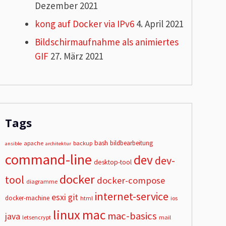
Dezember 2021
kong auf Docker via IPv6
4. April 2021
Bildschirmaufnahme als animiertes
GIF
27. März 2021
Tags
bash
bildbearbeitung
apache
backup
ansible
architektur
command-line
dev
dev-
desktop-tool
docker
tool
docker-compose
diagramme
internet-service
esxi
git
docker-machine
html
ios
linux
mac
mac-basics
java
letsencrypt
mail