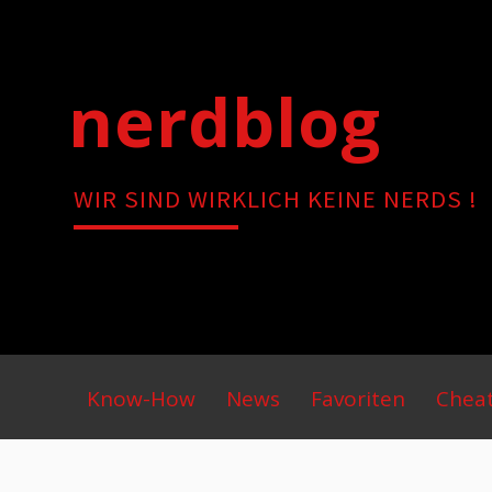
Skip
to
content
nerdblog
WIR SIND WIRKLICH KEINE NERDS !
Primary
Know-How
News
Favoriten
Chea
Menu