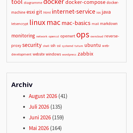
docker
tool
docker-compose
docker-
diagramme
internet-service
esxi
git
java
machine
html
ios
linux
mac
mac-basics
markdown
letsencrypt
mail
ops
monitoring
openwrt
reverse-
network
openssl
owncloud
security
ubuntu
proxy
ssh
ssl
web-
shell
systemd
tutum
zabbix
windows
website
development
wordpress
Archiv
August 2026
(41)
Juli 2026
(135)
Juni 2026
(159)
Mai 2026
(164)