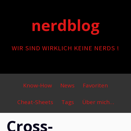
Skip
to
nerdblog
content
WIR SIND WIRKLICH KEINE NERDS !
Primary
Know-How
News
Favoriten
Menu
Cheat-Sheets
Tags
Über mich…
Cross-