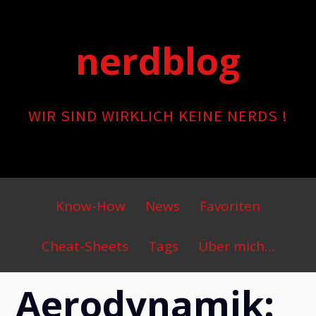
Skip
to
nerdblog
content
WIR SIND WIRKLICH KEINE NERDS !
Primary
Know-How
News
Favoriten
Menu
Cheat-Sheets
Tags
Über mich…
Aerodynamik: