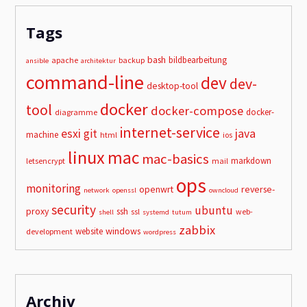
Tags
bash
bildbearbeitung
apache
backup
ansible
architektur
command-line
dev
dev-
desktop-tool
docker
tool
docker-compose
docker-
diagramme
internet-service
esxi
git
java
machine
html
ios
linux
mac
mac-basics
markdown
letsencrypt
mail
ops
monitoring
openwrt
reverse-
network
openssl
owncloud
security
ubuntu
proxy
ssh
ssl
web-
shell
systemd
tutum
zabbix
windows
website
development
wordpress
Archiv