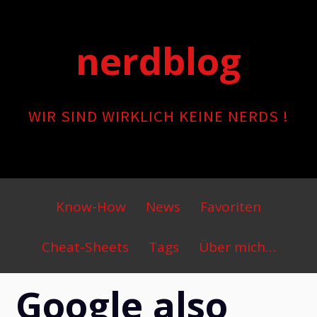
Skip
to
nerdblog
content
WIR SIND WIRKLICH KEINE NERDS !
Primary
Know-How
News
Favoriten
Menu
Cheat-Sheets
Tags
Über mich…
Google also