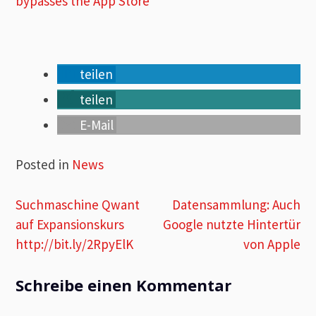
bypasses the App Store
teilen
teilen
E-Mail
Posted in
News
Beitragsnavigation
Suchmaschine Qwant
Datensammlung: Auch
auf Expansionskurs
Google nutzte Hintertür
http://bit.ly/2RpyElK
von Apple
Schreibe einen Kommentar