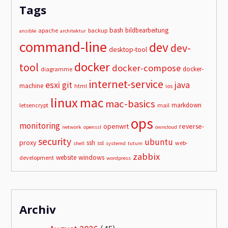
Tags
bash
bildbearbeitung
apache
backup
ansible
architektur
command-line
dev
dev-
desktop-tool
docker
tool
docker-compose
docker-
diagramme
internet-service
esxi
git
java
machine
html
ios
linux
mac
mac-basics
markdown
letsencrypt
mail
ops
monitoring
openwrt
reverse-
network
openssl
owncloud
security
ubuntu
proxy
ssh
ssl
web-
shell
systemd
tutum
zabbix
windows
website
development
wordpress
Archiv