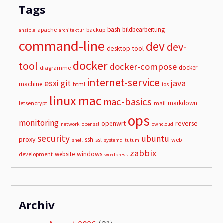
Tags
bash
bildbearbeitung
apache
backup
ansible
architektur
command-line
dev
dev-
desktop-tool
docker
tool
docker-compose
docker-
diagramme
internet-service
esxi
git
java
machine
html
ios
linux
mac
mac-basics
markdown
letsencrypt
mail
ops
monitoring
openwrt
reverse-
network
openssl
owncloud
security
ubuntu
proxy
ssh
ssl
web-
shell
systemd
tutum
zabbix
windows
website
development
wordpress
Archiv