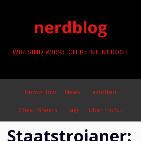
Skip
to
nerdblog
content
WIR SIND WIRKLICH KEINE NERDS !
Primary
Know-How
News
Favoriten
Menu
Cheat-Sheets
Tags
Über mich…
Staatstrojaner: