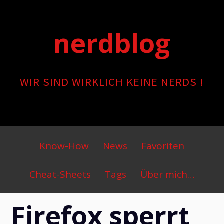
Skip
to
nerdblog
content
WIR SIND WIRKLICH KEINE NERDS !
Primary
Know-How
News
Favoriten
Menu
Cheat-Sheets
Tags
Über mich…
Firefox sperrt