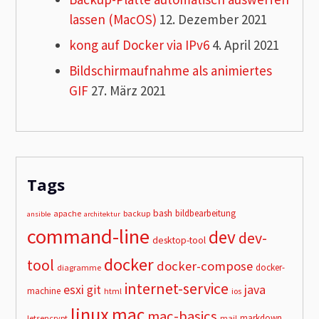
lassen (MacOS)
12. Dezember 2021
kong auf Docker via IPv6
4. April 2021
Bildschirmaufnahme als animiertes
GIF
27. März 2021
Tags
bash
bildbearbeitung
apache
backup
ansible
architektur
command-line
dev
dev-
desktop-tool
docker
tool
docker-compose
docker-
diagramme
internet-service
esxi
git
java
machine
html
ios
linux
mac
mac-basics
markdown
letsencrypt
mail