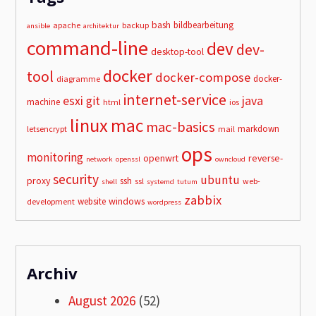
bash
bildbearbeitung
apache
backup
ansible
architektur
command-line
dev
dev-
desktop-tool
docker
tool
docker-compose
docker-
diagramme
internet-service
esxi
git
java
machine
html
ios
linux
mac
mac-basics
markdown
letsencrypt
mail
ops
monitoring
openwrt
reverse-
network
openssl
owncloud
security
ubuntu
proxy
ssh
ssl
web-
shell
systemd
tutum
zabbix
windows
website
development
wordpress
Archiv
August 2026
(52)