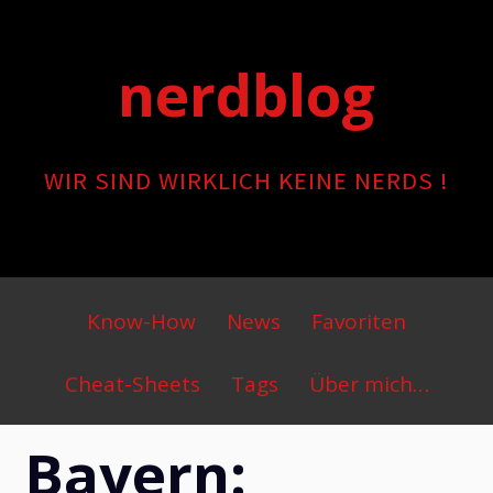
Skip
to
nerdblog
content
WIR SIND WIRKLICH KEINE NERDS !
Primary
Know-How
News
Favoriten
Menu
Cheat-Sheets
Tags
Über mich…
Bayern: