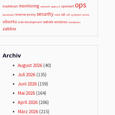
ops
monitoring
openwrt
markdown
network
openssl
security
reverse-proxy
ssh
ssl
owncloud
shell
systemd
tutum
ubuntu
windows
website
web-development
wordpress
zabbix
Archiv
August 2026
(40)
Juli 2026
(135)
Juni 2026
(159)
Mai 2026
(164)
April 2026
(206)
März 2026
(215)