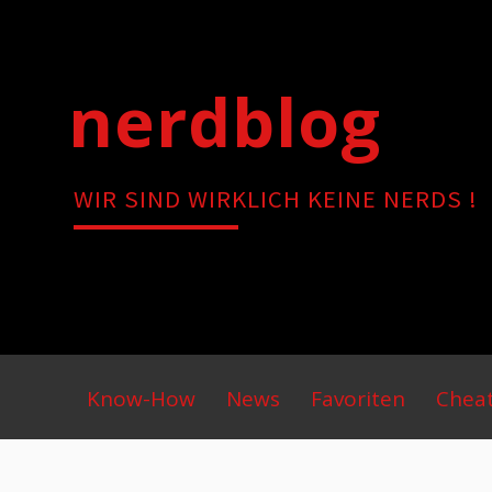
Skip
to
content
nerdblog
WIR SIND WIRKLICH KEINE NERDS !
Primary
Know-How
News
Favoriten
Chea
Menu