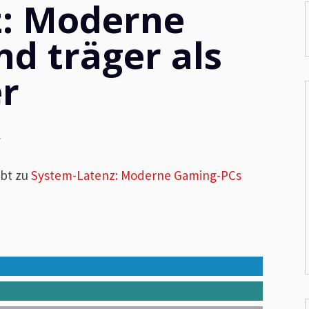
z: Moderne
d träger als
r
f
ibt zu
System-Latenz: Moderne Gaming-PCs