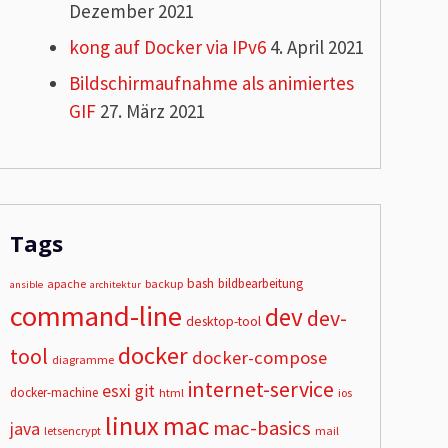
Dezember 2021
kong auf Docker via IPv6
4. April 2021
Bildschirmaufnahme als animiertes
GIF
27. März 2021
Tags
bash
bildbearbeitung
apache
backup
ansible
architektur
command-line
dev
dev-
desktop-tool
docker
tool
docker-compose
diagramme
internet-service
esxi
git
docker-machine
html
ios
linux
mac
mac-basics
java
letsencrypt
mail