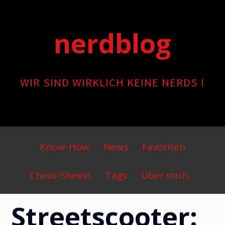
Skip
to
nerdblog
content
WIR SIND WIRKLICH KEINE NERDS !
Primary
Know-How
News
Favoriten
Menu
Cheat-Sheets
Tags
Über mich…
Streetscooter: