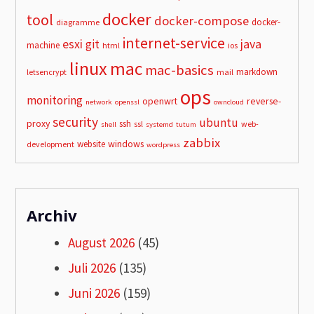
docker
tool
docker-compose
docker-
diagramme
internet-service
esxi
git
java
machine
html
ios
linux
mac
mac-basics
markdown
letsencrypt
mail
ops
monitoring
openwrt
reverse-
network
openssl
owncloud
security
ubuntu
proxy
ssh
ssl
web-
shell
systemd
tutum
zabbix
windows
website
development
wordpress
Archiv
August 2026
(45)
Juli 2026
(135)
Juni 2026
(159)