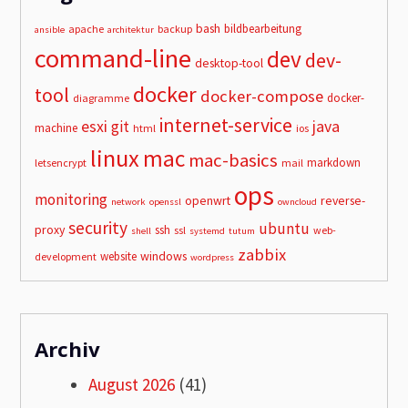
bash
bildbearbeitung
apache
backup
ansible
architektur
command-line
dev
dev-
desktop-tool
docker
tool
docker-compose
docker-
diagramme
internet-service
esxi
git
java
machine
html
ios
linux
mac
mac-basics
markdown
letsencrypt
mail
ops
monitoring
openwrt
reverse-
network
openssl
owncloud
security
ubuntu
proxy
ssh
ssl
web-
shell
systemd
tutum
zabbix
windows
website
development
wordpress
Archiv
August 2026
(41)