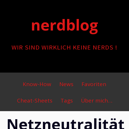
Skip
to
nerdblog
content
WIR SIND WIRKLICH KEINE NERDS !
Primary
Know-How
News
Favoriten
Menu
Cheat-Sheets
Tags
Über mich…
Netzneutralität