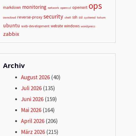
ops
monitoring
openwrt
markdown
network
openssl
security
reverse-proxy
ssh
ssl
owncloud
shell
systemd
tutum
ubuntu
windows
website
web-development
wordpress
zabbix
Archiv
August 2026
(40)
Juli 2026
(135)
Juni 2026
(159)
Mai 2026
(164)
April 2026
(206)
März 2026
(215)