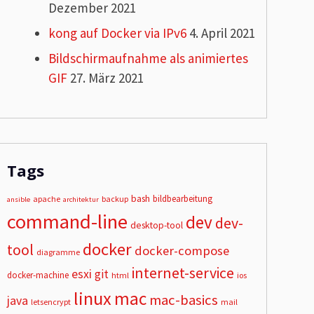
Dezember 2021
kong auf Docker via IPv6
4. April 2021
Bildschirmaufnahme als animiertes
GIF
27. März 2021
Tags
bash
bildbearbeitung
apache
backup
ansible
architektur
command-line
dev
dev-
desktop-tool
docker
tool
docker-compose
diagramme
internet-service
esxi
git
docker-machine
html
ios
linux
mac
mac-basics
java
letsencrypt
mail