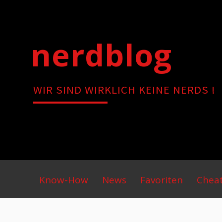
Skip
to
content
nerdblog
WIR SIND WIRKLICH KEINE NERDS !
Primary
Know-How
News
Favoriten
Chea
Menu